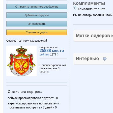
Комплименты
Отправить приватное сообщение
Комплиментов нет.
Вы не авторизованы! Чтоб
Добавить в друзья
Игнорировать
Сделать подарок
Метки лидеров
Совместная покупка: взрослый
популярность:
25888 место
рейтинг
1277
?
Интервью
Привилегированный
пользователь
5
уровня
Статистика портрета:
сейчас просматривают портрет - 0
зарегистрированные пользователи
посетившие портрет за 7 дней - 0